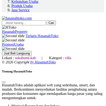
Kebutuhan Usaha
Produk Usaha
Jasa Service
Cari
HasanahProperty
Terlaris HasanahToko
PromosiUsaha
Jual Beli Langsung
Lokasi :
sukabumi-kab
| Kategori :
villa
© 2026 Copyright
by HasanahToko
Tentang HasanahToko
HasanahToko adalah aplikasi web yang sederhana,
smart
, dan
mudah. Berkomitmen menyediakan fasilitas penghubung antara
produsen dan konsumen agar mendapatkan harga pasar yang saling
menguntungkan untuk:
Menjual Barang baru dan bekas;