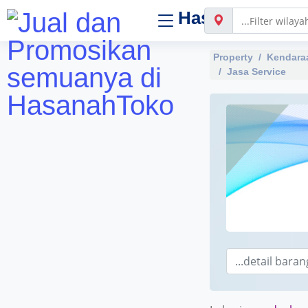
Hasanah
Toko
Property
Kendara
Jasa Service