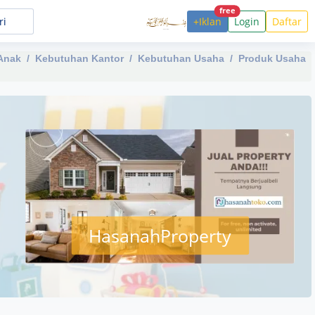
free
+Iklan
Login
Daftar
Anak
Kebutuhan Kantor
Kebutuhan Usaha
Produk Usaha
HasanahProperty