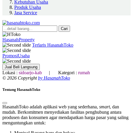
Kebutuhan Usaha
Produk Usaha
Jasa Service
Cari
HasanahProperty
Terlaris HasanahToko
PromosiUsaha
Jual Beli Langsung
Lokasi :
sidoarjo-kab
| Kategori :
rumah
© 2026 Copyright
by HasanahToko
Tentang HasanahToko
HasanahToko adalah aplikasi web yang sederhana,
smart
, dan
mudah. Berkomitmen menyediakan fasilitas penghubung antara
produsen dan konsumen agar mendapatkan harga pasar yang saling
menguntungkan untuk:
Menjual Barang baru dan bekas;