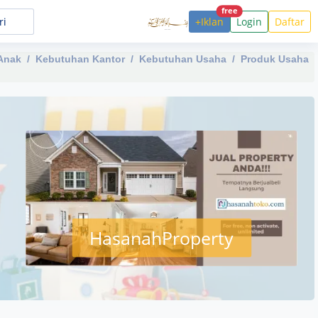
free
+Iklan
Login
Daftar
Anak
Kebutuhan Kantor
Kebutuhan Usaha
Produk Usaha
HasanahProperty