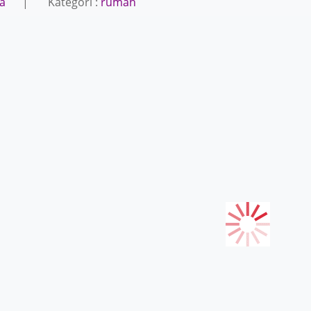
ta
| Kategori :
rumah