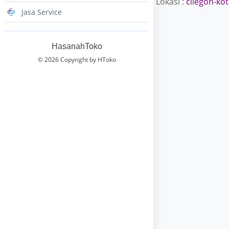
Lokasi :
cilegon-ko
Jasa Service
HasanahToko
© 2026 Copyright by HToko