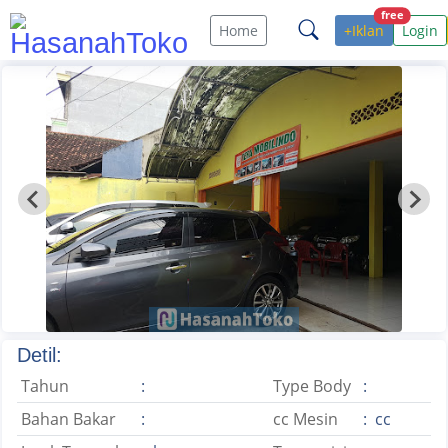
free
Home
+Iklan
Login
Detil:
Tahun
:
Type Body
:
Bahan Bakar
:
cc Mesin
: cc