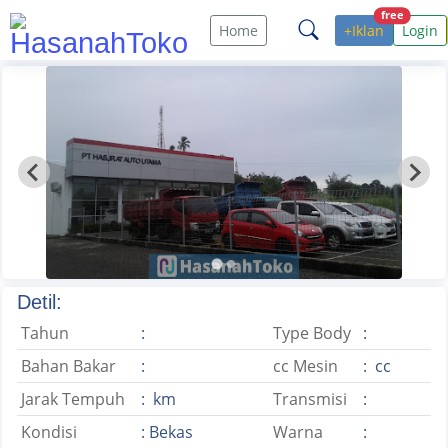
free
Home
+Iklan
Login
Detil:
Tahun
:
Type Body
:
Bahan Bakar
:
cc Mesin
: cc
Jarak Tempuh
: km
Transmisi
:
Kondisi
: Bekas
Warna
: