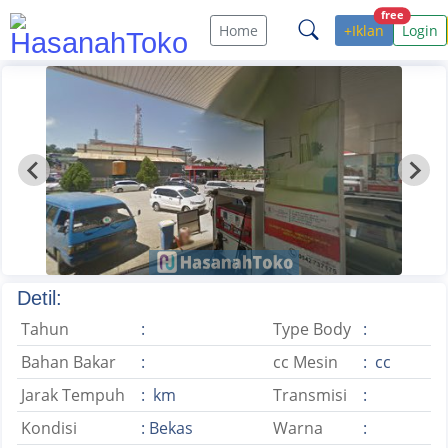
free
Home
+Iklan
Login
Detil:
Tahun
:
Type Body
:
Bahan Bakar
:
cc Mesin
: cc
Jarak Tempuh
: km
Transmisi
:
Kondisi
: Bekas
Warna
: