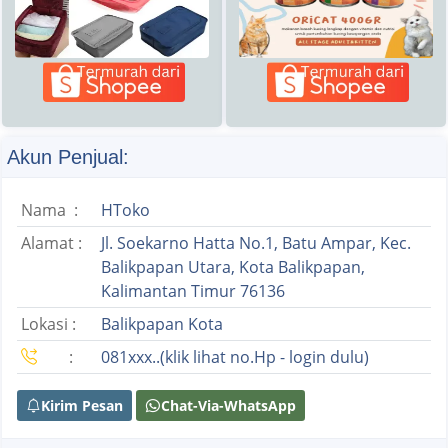
Akun Penjual:
Nama :
HToko
Alamat :
Jl. Soekarno Hatta No.1, Batu Ampar, Kec.
Balikpapan Utara, Kota Balikpapan,
Kalimantan Timur 76136
Lokasi :
Balikpapan Kota
:
081xxx..(klik lihat no.Hp - login dulu)
Kirim Pesan
Chat-Via-WhatsApp