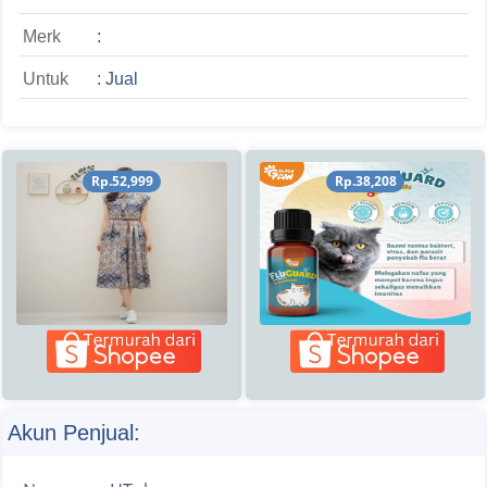
Merk
:
Untuk
: Jual
Rp.52,999
Rp.38,208
Akun Penjual: