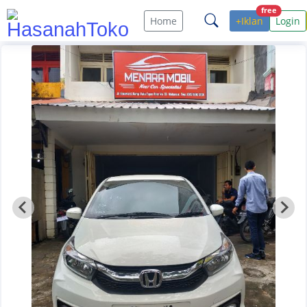
free
Home
+Iklan
Login