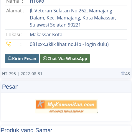
Nama :
HToko
Alamat :
Jl. Veteran Selatan No.262, Mamajang
Dalam, Kec. Mamajang, Kota Makassar,
Sulawesi Selatan 90221
Lokasi :
Makassar Kota
:
081xxx..(klik lihat no.Hp - login dulu)
Kirim Pesan
Chat-Via-WhatsApp
HT-795 | 2022-08-31
48
Pesan
Produk yang Sama: