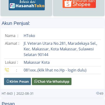
Akun Penjual:
Nama :
HToko
Alamat :
Jl. Veteran Utara No.281, Maradekaya Sel.,
Kec. Makassar, Kota Makassar, Sulawesi
Selatan 90144
Lokasi :
Makassar Kota
:
081xxx..(klik lihat no.Hp - login dulu)
Kirim Pesan
Chat-Via-WhatsApp
HT-843 | 2022-08-31
49
Pesan