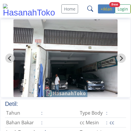
free
Home
+Iklan
Login
Detil:
Tahun
:
Type Body
:
Bahan Bakar
:
cc Mesin
: cc