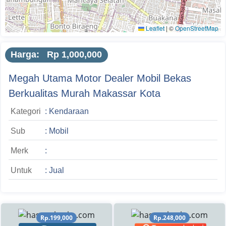
Leaflet
|
©
OpenStreetMap
Harga: Rp 1,000,000
Megah Utama Motor Dealer Mobil Bekas
Berkualitas Murah Makassar Kota
Kategori
: Kendaraan
Sub
: Mobil
Merk
:
Untuk
: Jual
Rp.199,000
Rp.248,000