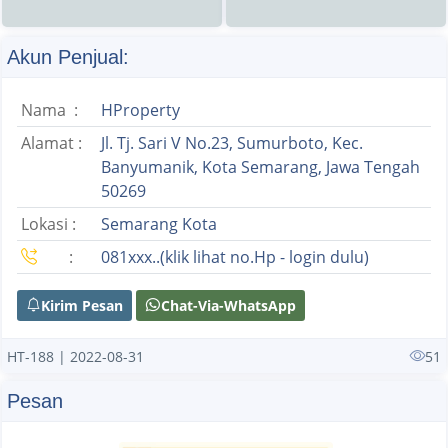
Akun Penjual:
Nama :
HProperty
Alamat :
Jl. Tj. Sari V No.23, Sumurboto, Kec.
Banyumanik, Kota Semarang, Jawa Tengah
50269
Lokasi :
Semarang Kota
:
081xxx..(klik lihat no.Hp - login dulu)
Kirim Pesan
Chat-Via-WhatsApp
HT-188 | 2022-08-31
51
Pesan