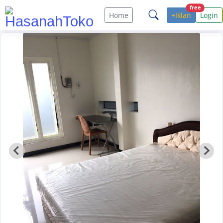
free
Home
+Iklan
Login