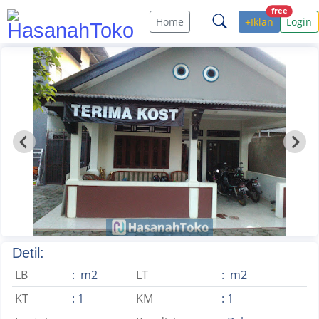
free
Home
+Iklan
Login
Detil:
LB
: m2
LT
: m2
KT
: 1
KM
: 1