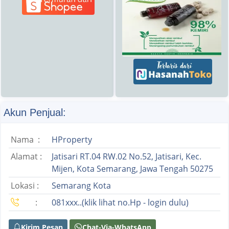
Akun Penjual:
Nama :
HProperty
Alamat :
Jatisari RT.04 RW.02 No.52, Jatisari, Kec.
Mijen, Kota Semarang, Jawa Tengah 50275
Lokasi :
Semarang Kota
:
081xxx..(klik lihat no.Hp - login dulu)
Kirim Pesan
Chat-Via-WhatsApp