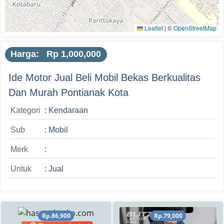
Leaflet
|
©
OpenStreetMap
Harga: Rp 1,000,000
Ide Motor Jual Beli Mobil Bekas Berkualitas
Dan Murah Pontianak Kota
Kategori
: Kendaraan
Sub
: Mobil
Merk
:
Untuk
: Jual
Rp.86,900
Rp.79,000