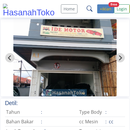
free
Home
+Iklan
Login
Detil:
Tahun
:
Type Body
:
Bahan Bakar
:
cc Mesin
: cc