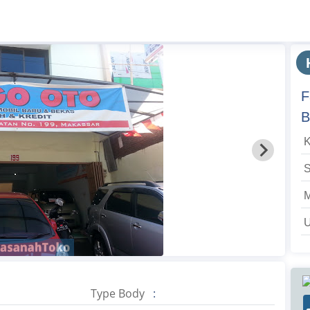
F
B
K
M
U
Type Body
: