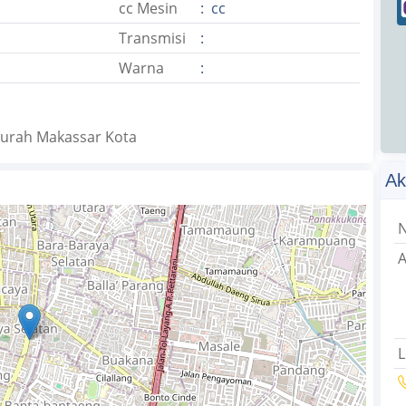
cc Mesin
: cc
Transmisi
:
Warna
:
 Murah Makassar Kota
Ak
A
L