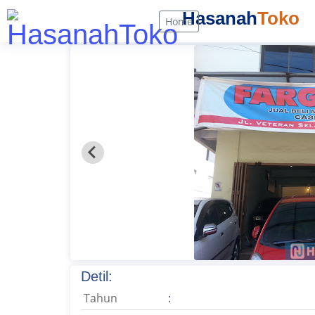
Hasanah
Toko
Home
Detil:
Tahun
: