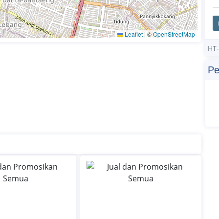
Leaflet
|
©
OpenStreetMap
HT-
Pe