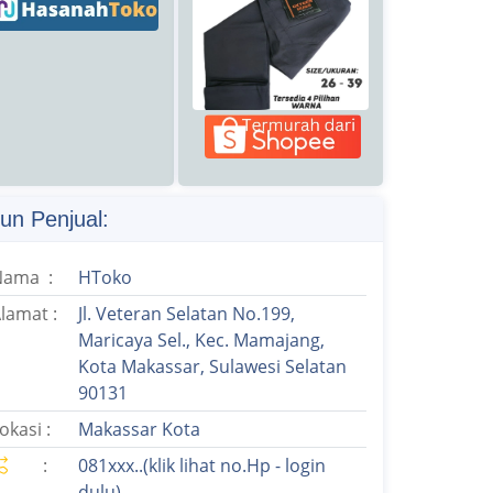
un Penjual:
Nama :
HToko
lamat :
Jl. Veteran Selatan No.199,
Maricaya Sel., Kec. Mamajang,
Kota Makassar, Sulawesi Selatan
90131
okasi :
Makassar Kota
:
081xxx..(klik lihat no.Hp - login
dulu)