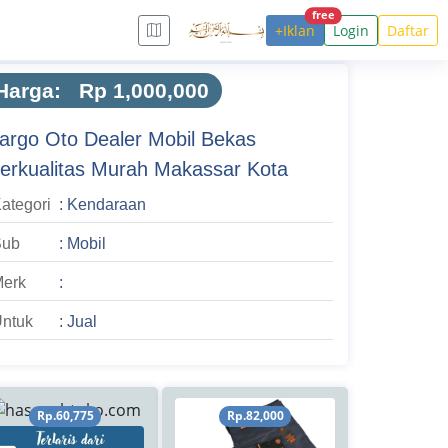
free
+Iklan
Login
Daftar
Harga: Rp 1,000,000
argo Oto Dealer Mobil Bekas
erkualitas Murah Makassar Kota
ategori
: Kendaraan
Sub
: Mobil
erk
:
ntuk
: Jual
Rp.60,775
Rp.82,000