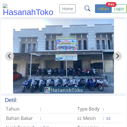
free
Home
+Iklan
Login
Detil:
Tahun
:
Type Body
:
Bahan Bakar
:
cc Mesin
: cc