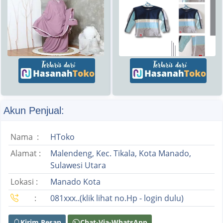
Akun Penjual:
Nama :
HToko
Alamat :
Malendeng, Kec. Tikala, Kota Manado,
Sulawesi Utara
Lokasi :
Manado Kota
:
081xxx..(klik lihat no.Hp - login dulu)
Kirim Pesan
Chat-Via-WhatsApp