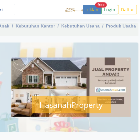
free
+Iklan
Login
Daftar
Anak
Kebutuhan Kantor
Kebutuhan Usaha
Produk Usaha
HasanahProperty