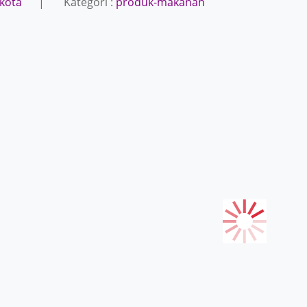
kota
| Kategori :
produk-makanan