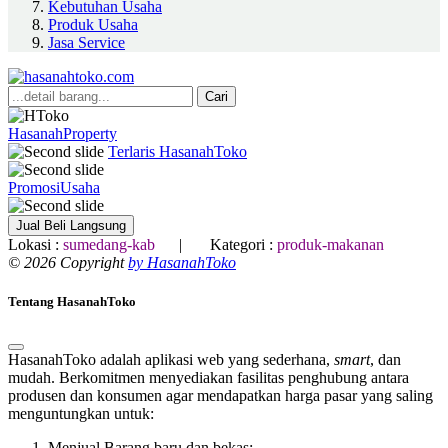
Kebutuhan Usaha
Produk Usaha
Jasa Service
Cari
HasanahProperty
Terlaris HasanahToko
PromosiUsaha
Jual Beli Langsung
Lokasi :
sumedang-kab
| Kategori :
produk-makanan
© 2026 Copyright
by HasanahToko
Tentang HasanahToko
HasanahToko adalah aplikasi web yang sederhana,
smart
, dan
mudah. Berkomitmen menyediakan fasilitas penghubung antara
produsen dan konsumen agar mendapatkan harga pasar yang saling
menguntungkan untuk:
Menjual Barang baru dan bekas;