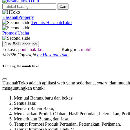
Cari
HasanahProperty
Terlaris HasanahToko
PromosiUsaha
Jual Beli Langsung
Lokasi :
pontianak-kota
| Kategori :
mobil
© 2026 Copyright
by HasanahToko
Tentang HasanahToko
HasanahToko adalah aplikasi web yang sederhana,
smart
, dan mudah
menguntungkan untuk:
Menjual Barang baru dan bekas;
Semua Jasa;
Mencari Bahan Baku;
Memasarkan Produk Olahan, Hasil Pertanian, Peternakan, Peri
Memerlukan Barang dan Jasa.
Tempat Promosi Produk Pertanian, Peternakan, Perikanan.
Tampat Promosi Produk UMKM .