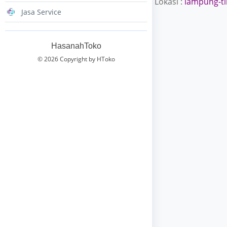
Lokasi :
lampung-t
Jasa Service
HasanahToko
© 2026 Copyright by HToko