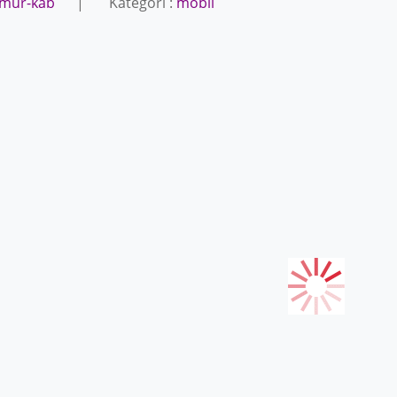
imur-kab
| Kategori :
mobil