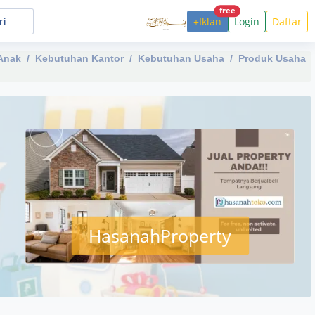
free
+Iklan
Login
Daftar
Anak
Kebutuhan Kantor
Kebutuhan Usaha
Produk Usaha
HasanahProperty