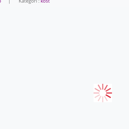
b
| Kategori :
kost