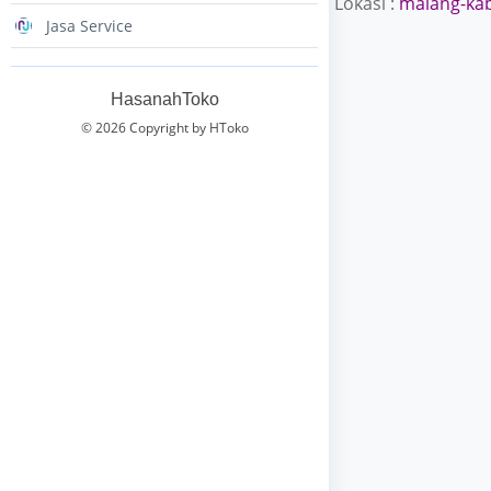
Lokasi :
malang-ka
Jasa Service
HasanahToko
© 2026 Copyright by HToko