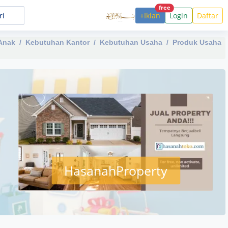
free
+Iklan
Login
Daftar
Anak
Kebutuhan Kantor
Kebutuhan Usaha
Produk Usaha
HasanahProperty