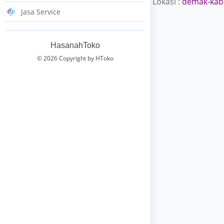
Lokasi :
demak-kab
Jasa Service
HasanahToko
© 2026 Copyright by HToko