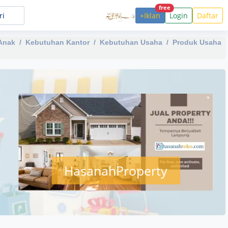
free
+Iklan
Login
Daftar
Anak
Kebutuhan Kantor
Kebutuhan Usaha
Produk Usaha
HasanahProperty