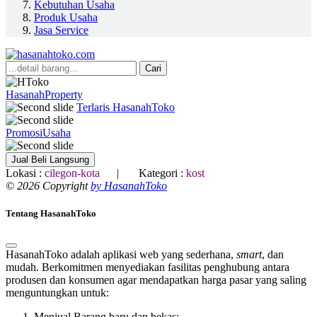
Kebutuhan Usaha
Produk Usaha
Jasa Service
Cari
HasanahProperty
Terlaris HasanahToko
PromosiUsaha
Jual Beli Langsung
Lokasi :
cilegon-kota
| Kategori :
kost
© 2026 Copyright
by HasanahToko
Tentang HasanahToko
HasanahToko adalah aplikasi web yang sederhana,
smart
, dan
mudah. Berkomitmen menyediakan fasilitas penghubung antara
produsen dan konsumen agar mendapatkan harga pasar yang saling
menguntungkan untuk:
Menjual Barang baru dan bekas;