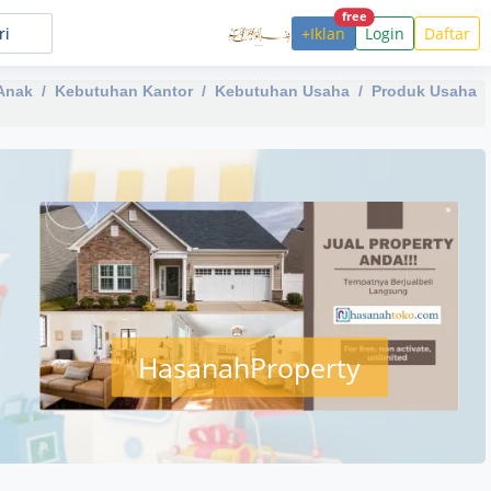
free
+Iklan
Login
Daftar
Anak
Kebutuhan Kantor
Kebutuhan Usaha
Produk Usaha
HasanahProperty