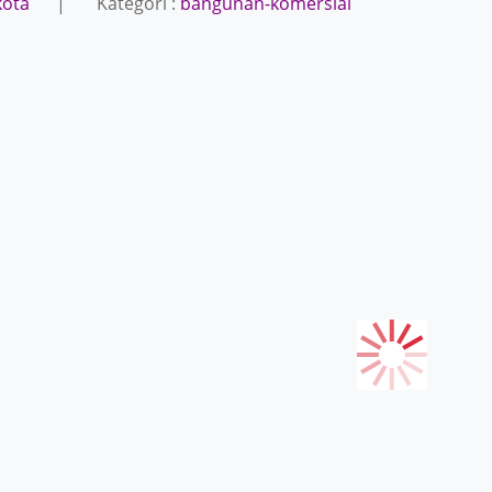
kota
| Kategori :
bangunan-komersial