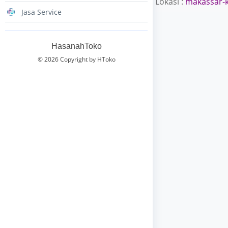
Lokasi :
makassar-
Jasa Service
HasanahToko
© 2026 Copyright by HToko