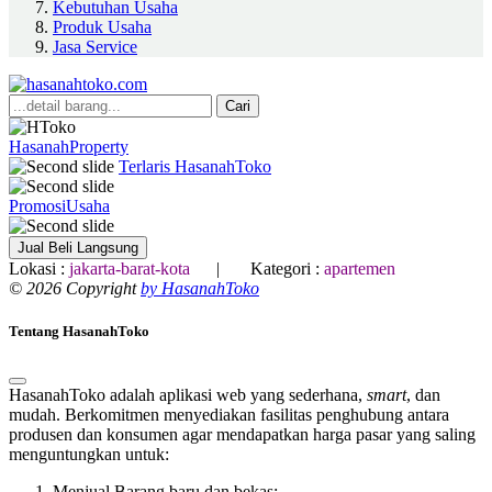
Kebutuhan Usaha
Produk Usaha
Jasa Service
Cari
HasanahProperty
Terlaris HasanahToko
PromosiUsaha
Jual Beli Langsung
Lokasi :
jakarta-barat-kota
| Kategori :
apartemen
© 2026 Copyright
by HasanahToko
Tentang HasanahToko
HasanahToko adalah aplikasi web yang sederhana,
smart
, dan
mudah. Berkomitmen menyediakan fasilitas penghubung antara
produsen dan konsumen agar mendapatkan harga pasar yang saling
menguntungkan untuk:
Menjual Barang baru dan bekas;